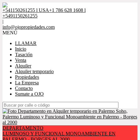
+541150261255 l USA+1 786 628 1608 l
+5491150261255
|
info@ojopropiedades.com
MENÚ
LLAMAR
Inicio
Tasación
Venta
Alquiler
Alquiler temporario
Propiedades
La Empresa
Contacto
Sumate a OJO
DEPARTAMENTO
LUMINOSO Y FUNCIONAL MONOAMBIENTE EN
PALERMO - BORGES AL 2000