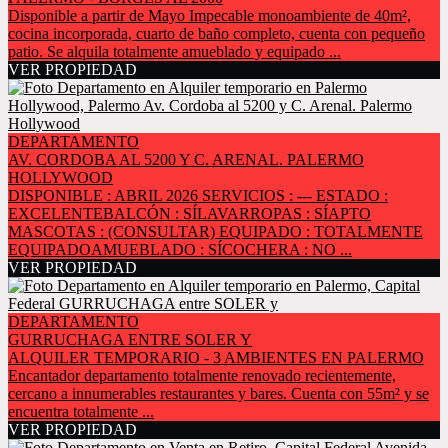
Disponible a partir de Mayo Impecable monoambiente de 40m²,
cocina incorporada, cuarto de baño completo, cuenta con pequeño
patio. Se alquila totalmente amueblado y equipado ...
VER PROPIEDAD
DEPARTAMENTO
AV. CORDOBA AL 5200 Y C. ARENAL. PALERMO
HOLLYWOOD
DISPONIBLE : ABRIL 2026 SERVICIOS : --- ESTADO :
EXCELENTEBALCÓN : SÍLAVARROPAS : SÍAPTO
MASCOTAS : (CONSULTAR) EQUIPADO : TOTALMENTE
EQUIPADOAMUEBLADO : SÍCOCHERA : NO ...
VER PROPIEDAD
DEPARTAMENTO
GURRUCHAGA ENTRE SOLER Y
ALQUILER TEMPORARIO - 3 AMBIENTES EN PALERMO
Encantador departamento totalmente renovado recientemente,
cercano a innumerables restaurantes y bares. Cuenta con 55m² y se
encuentra totalmente ...
VER PROPIEDAD