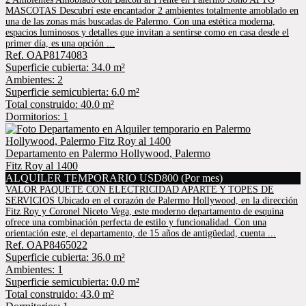
MASCOTAS Descubrí este encantador 2 ambientes totalmente amoblado en
una de las zonas más buscadas de Palermo. Con una estética moderna,
espacios luminosos y detalles que invitan a sentirse como en casa desde el
primer día, es una opción ...
Ref. OAP8174083
Superficie cubierta: 34.0 m²
Ambientes: 2
Superficie semicubierta: 6.0 m²
Total construido: 40.0 m²
Dormitorios: 1
Departamento en Palermo Hollywood, Palermo
Fitz Roy al 1400
ALQUILER TEMPORARIO USD800 (Por mes)
VALOR PAQUETE CON ELECTRICIDAD APARTE Y TOPES DE
SERVICIOS Ubicado en el corazón de Palermo Hollywood, en la dirección
Fitz Roy y Coronel Niceto Vega, este moderno departamento de esquina
ofrece una combinación perfecta de estilo y funcionalidad. Con una
orientación este, el departamento, de 15 años de antigüedad, cuenta ...
Ref. OAP8465022
Superficie cubierta: 36.0 m²
Ambientes: 1
Superficie semicubierta: 0.0 m²
Total construido: 43.0 m²