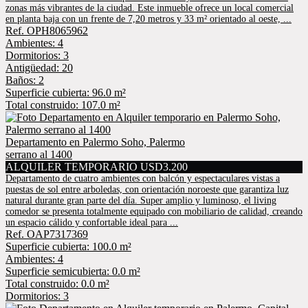
zonas más vibrantes de la ciudad. Este inmueble ofrece un local comercial
en planta baja con un frente de 7,20 metros y 33 m² orientado al oeste, ...
Ref. OPH8065962
Ambientes: 4
Dormitorios: 3
Antigüedad: 20
Baños: 2
Superficie cubierta: 96.0 m²
Total construido: 107.0 m²
Departamento en Palermo Soho, Palermo
serrano al 1400
ALQUILER TEMPORARIO USD3.200
Departamento de cuatro ambientes con balcón y espectaculares vistas a
puestas de sol entre arboledas, con orientación noroeste que garantiza luz
natural durante gran parte del día. Super amplio y luminoso, el living
comedor se presenta totalmente equipado con mobiliario de calidad, creando
un espacio cálido y confortable ideal para ...
Ref. OAP7317369
Superficie cubierta: 100.0 m²
Ambientes: 4
Superficie semicubierta: 0.0 m²
Total construido: 0.0 m²
Dormitorios: 3