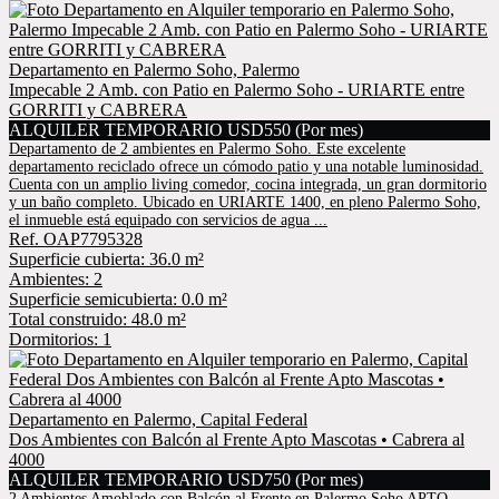
Departamento en Palermo Soho, Palermo
Impecable 2 Amb. con Patio en Palermo Soho - URIARTE entre
GORRITI y CABRERA
ALQUILER TEMPORARIO USD550 (Por mes)
Departamento de 2 ambientes en Palermo Soho. Este excelente
departamento reciclado ofrece un cómodo patio y una notable luminosidad.
Cuenta con un amplio living comedor, cocina integrada, un gran dormitorio
y un baño completo. Ubicado en URIARTE 1400, en pleno Palermo Soho,
el inmueble está equipado con servicios de agua ...
Ref. OAP7795328
Superficie cubierta: 36.0 m²
Ambientes: 2
Superficie semicubierta: 0.0 m²
Total construido: 48.0 m²
Dormitorios: 1
Departamento en Palermo, Capital Federal
Dos Ambientes con Balcón al Frente Apto Mascotas • Cabrera al
4000
ALQUILER TEMPORARIO USD750 (Por mes)
2 Ambientes Amoblado con Balcón al Frente en Palermo Soho APTO