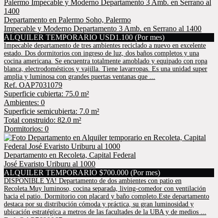
Departamento en Palermo Soho, Palermo
Impecable y Moderno Departamento 3 Amb. en Serrano al 1400
ALQUILER TEMPORARIO USD1.100 (Por mes)
Impecable departamento de tres ambientes reciclado a nuevo en excelente
estado. Dos dormitorios con ingreso de luz, dos baños completos y una
cocina americana. Se encuentra totalmente amoblado y equipado con ropa
blanca, electrodomésticos y vajilla. Tiene lavarropas. Es una unidad super
amplia y luminosa con grandes puertas ventanas que ...
Ref. OAP7031079
Superficie cubierta: 75.0 m²
Ambientes: 0
Superficie semicubierta: 7.0 m²
Total construido: 82.0 m²
Dormitorios: 0
Departamento en Recoleta, Capital Federal
José Evaristo Uriburu al 1000
ALQUILER TEMPORARIO $700.000 (Por mes)
DISPONIBLE YA! Departamento de dos ambientes con patio en
Recoleta.Muy luminoso, cocina separada, living-comedor con ventilación
hacia el patio. Dormitorio con placard y baño completo.Este departamento
destaca por su distribución cómoda y práctica, su gran luminosidad y
ubicación estratégica a metros de las facultades de la UBA y de medios ...