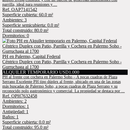
parrilla, ideal para reuniones y ...
Ref. OAP7141542
Superficie cubierta: 60.0 m²
Ambientes: 3
Superficie semicubierta: 0.0 m²
Total construido: 80.0 m²
Dormitorios: 0
PH en Palermo, Capital Federal
Céntrico Duplex con Patio, Parrilla y Cochera en Palermo Soho -
Gurruchaga al 1700
ALQUILER TEMPORARIO USD1.000
PH al frente con cochera en Palermo Soho – A pocas cuadras de Plaza
Serrano Excelente PH tipo dúplex al frente, ubicado en una de las zonas
más buscadas de Palermo Soho, a pocas cuadras de Plaza Serrano y su
reconocido polo gastronómico y comercial. La propiedad se destaca por ...
Ref. OPH7632458
Ambientes: 2
Dormitorios: 1
Antigüedad: 1
Baños: 1
Superficie cubierta: 0.0 m²
Total construido: 95.0 m²