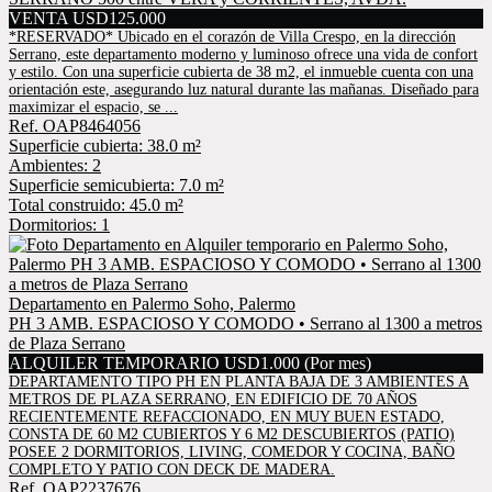
VENTA USD125.000
*RESERVADO* Ubicado en el corazón de Villa Crespo, en la dirección
Serrano, este departamento moderno y luminoso ofrece una vida de confort
y estilo. Con una superficie cubierta de 38 m2, el inmueble cuenta con una
orientación este, asegurando luz natural durante las mañanas. Diseñado para
maximizar el espacio, se ...
Ref. OAP8464056
Superficie cubierta: 38.0 m²
Ambientes: 2
Superficie semicubierta: 7.0 m²
Total construido: 45.0 m²
Dormitorios: 1
Departamento en Palermo Soho, Palermo
PH 3 AMB. ESPACIOSO Y COMODO • Serrano al 1300 a metros
de Plaza Serrano
ALQUILER TEMPORARIO USD1.000 (Por mes)
DEPARTAMENTO TIPO PH EN PLANTA BAJA DE 3 AMBIENTES A
METROS DE PLAZA SERRANO, EN EDIFICIO DE 70 AÑOS
RECIENTEMENTE REFACCIONADO, EN MUY BUEN ESTADO,
CONSTA DE 60 M2 CUBIERTOS Y 6 M2 DESCUBIERTOS (PATIO)
POSEE 2 DORMITORIOS, LIVING, COMEDOR Y COCINA, BAÑO
COMPLETO Y PATIO CON DECK DE MADERA.
Ref. OAP2237676