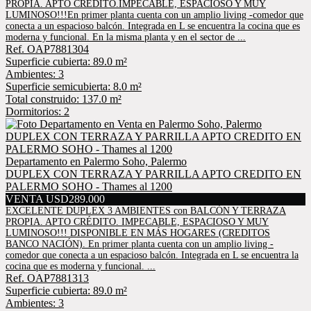
PROPIA. APTO CRÉDITO.IMPECABLE, ESPACIOSO Y MUY
LUMINOSO!!!En primer planta cuenta con un amplio living -comedor que
conecta a un espacioso balcón. Integrada en L se encuentra la cocina que es
moderna y funcional. En la misma planta y en el sector de ...
Ref. OAP7881304
Superficie cubierta: 89.0 m²
Ambientes: 3
Superficie semicubierta: 8.0 m²
Total construido: 137.0 m²
Dormitorios: 2
Departamento en Palermo Soho, Palermo
DUPLEX CON TERRAZA Y PARRILLA APTO CREDITO EN
PALERMO SOHO - Thames al 1200
VENTA USD289.000
EXCELENTE DUPLEX 3 AMBIENTES con BALCÓN Y TERRAZA
PROPIA. APTO CRÉDITO. IMPECABLE, ESPACIOSO Y MUY
LUMINOSO!!! DISPONIBLE EN MÁS HOGARES (CREDITOS
BANCO NACIÓN). En primer planta cuenta con un amplio living -
comedor que conecta a un espacioso balcón. Integrada en L se encuentra la
cocina que es moderna y funcional. ...
Ref. OAP7881313
Superficie cubierta: 89.0 m²
Ambientes: 3