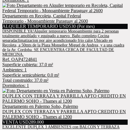
Dormitorios: 1
Departamento en Recoleta, Capital Federal
Temporario - Monoambiente Paraguay al 2600
ALQUILER TEMPORARIO USD530 (Por mes)
DISPONIBLE YA!Alquiler temporario Monoambiente para 2 personas
totalmente amoblado y equipado a nuevo. Baño completo,Cocina
separadaclimatizacion por aire acondicionado frio calor,Ubicado en
Recoleta, a 50mts de la Plaza Monseñor Miguel de Andrea, y a una cuadra
de la Av. Cordoba. SE ENCUENTRA CERCA DE FACULTAD DE
MEDICINA.
Ref. OAP4724841
Superficie cubierta: 37.0 m²
Ambientes: 1
Superficie semicubierta: 0.0 m²
Total construido: 37.0 m²
Dormitorios: 1
Departamento en Palermo Soho, Palermo
DUPLEX CON TERRAZA Y PARRILLA APTO CREDITO EN
PALERMO SOHO - Thames al 1200
VENTA USD289.000
EXCELENTE DUPLEX 3 AMBIENTES con BALCÓN Y TERRAZA