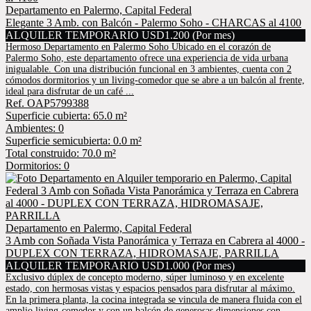
Departamento en Palermo, Capital Federal
Elegante 3 Amb. con Balcón - Palermo Soho - CHARCAS al 4100
ALQUILER TEMPORARIO USD1.200 (Por mes)
Hermoso Departamento en Palermo Soho Ubicado en el corazón de
Palermo Soho, este departamento ofrece una experiencia de vida urbana
inigualable. Con una distribución funcional en 3 ambientes, cuenta con 2
cómodos dormitorios y un living-comedor que se abre a un balcón al frente,
ideal para disfrutar de un café ...
Ref. OAP5799388
Superficie cubierta: 65.0 m²
Ambientes: 0
Superficie semicubierta: 0.0 m²
Total construido: 70.0 m²
Dormitorios: 0
Departamento en Palermo, Capital Federal
3 Amb con Soñada Vista Panorámica y Terraza en Cabrera al 4000 -
DUPLEX CON TERRAZA, HIDROMASAJE, PARRILLA
ALQUILER TEMPORARIO USD1.000 (Por mes)
Exclusivo dúplex de concepto moderno, súper luminoso y en excelente
estado, con hermosas vistas y espacios pensados para disfrutar al máximo.
En la primera planta, la cocina integrada se vincula de manera fluida con el
amplio living-comedor y con un balcón de generosas dimensiones con