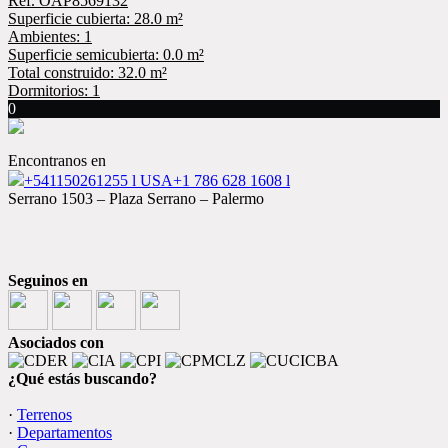
Ref. OAP8569132
Superficie cubierta: 28.0 m²
Ambientes: 1
Superficie semicubierta: 0.0 m²
Total construido: 32.0 m²
Dormitorios: 1
0
Encontranos en
+541150261255 l USA+1 786 628 1608 l
Serrano 1503 – Plaza Serrano – Palermo
Seguinos en
Asociados con
¿Qué estás buscando?
·
Terrenos
·
Departamentos