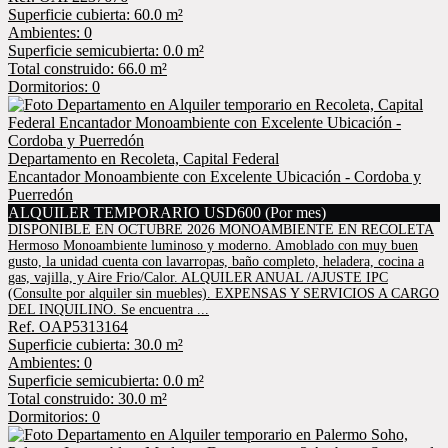
Superficie cubierta: 60.0 m²
Ambientes: 0
Superficie semicubierta: 0.0 m²
Total construido: 66.0 m²
Dormitorios: 0
Departamento en Recoleta, Capital Federal
Encantador Monoambiente con Excelente Ubicación - Cordoba y
Puerredón
ALQUILER TEMPORARIO USD600 (Por mes)
DISPONIBLE EN OCTUBRE 2026 MONOAMBIENTE EN RECOLETA
Hermoso Monoambiente luminoso y moderno. Amoblado con muy buen
gusto, la unidad cuenta con lavarropas, baño completo, heladera, cocina a
gas, vajilla, y Aire Frio/Calor. ALQUILER ANUAL /AJUSTE IPC
(Consulte por alquiler sin muebles). EXPENSAS Y SERVICIOS A CARGO
DEL INQUILINO. Se encuentra ...
Ref. OAP5313164
Superficie cubierta: 30.0 m²
Ambientes: 0
Superficie semicubierta: 0.0 m²
Total construido: 30.0 m²
Dormitorios: 0