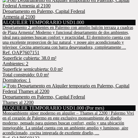
Departamento en Palermo, Capital Federal
Armenia al 2100
ALQUILER TEMPORARIO USD1.000
Departamento 2 ambientes en Palermo con amplio balcón terraza a cuadras
de Plaza Armenia! Moderno y funcional departamento de dos ambientes,
ideal para quienes buscan confort y practicidad. El dormitorio cuenta con
una excelente proporcion de luz natural, y posee aire acondicionado y
televisor. Cocina americana con barra desayunadora, completamente ...
Ref. OAP7607151
Superficie cubierta: 38.0 m²
Ambientes: 2
Superficie semicubierta: 0.0 m²
Total construido: 0.0 m²
Dormitorios: 1
Departamento en Palermo, Capital Federal
Thames al 2200
ALQUILER TEMPORARIO USD1.000 (Por mes)
Monoambiente súper moderno en alquiler – Thames al 2200 | Palermo Viví
en el corazón de Palermo en este exclusivo monoambiente de diseño
moderno, pensado para quienes buscan confort, estilo y una ubicación
inmejorable. La unidad cuenta con un ambiente amplio y luminoso, aire
acondicionado, cocina integrada de excelente diseño, ...