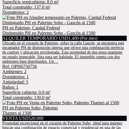
Superficie semicubierta: 8.0 m²
Total construido: 137.0 m²
Dormitorios: 2
PH en Palermo, Capital Federal
Distinguido PH en Palermo Soho - Gascón al 1500
ALQUILER TEMPORARIO USD1.400 (Por mes)
Ubicado en el corazón de Palermo, sobre la calle Gascón, se encuentra este
encantador PH de disposición interna que ofrece una combinación perfecta
de confort y ubicación privilegiada. Esta propiedad de dos pisos mantiene
un estado impecable, lista para ser habitada. El inmueble cuenta con dos
ambientes bien distribuidos. Un ...
Ref. OPH6750756
Ambientes: 2
Dormitorios: 1
Antigüedad: 5
Baños: 1
Superficie cubierta: 0.0 m²
Total construido: 130.0 m²
PH en Palermo Soho, Palermo
Thames al 1500
VENTA USD520.000
Propiedad excepcional en el corazón de Palermo Soho, ideal para quienes
buscan una combinación de espacio comercial y residencial en una de las