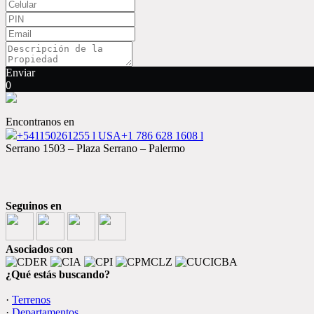
Enviar
0
Encontranos en
+541150261255 l USA+1 786 628 1608 l
Serrano 1503 – Plaza Serrano – Palermo
Seguinos en
Asociados con
¿Qué estás buscando?
·
Terrenos
·
Departamentos