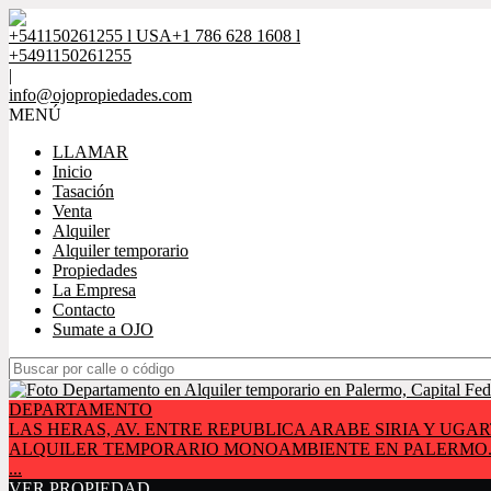
+541150261255 l USA+1 786 628 1608 l
+5491150261255
|
info@ojopropiedades.com
MENÚ
LLAMAR
Inicio
Tasación
Venta
Alquiler
Alquiler temporario
Propiedades
La Empresa
Contacto
Sumate a OJO
DEPARTAMENTO
LAS HERAS, AV. ENTRE REPUBLICA ARABE SIRIA Y UGA
ALQUILER TEMPORARIO MONOAMBIENTE EN PALERMO. Espectacular de
...
VER PROPIEDAD