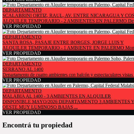
DEPARTAMENTO
SCALABRINI ORTIZ, RAUL, AV. ENTRE NICARAGUA Y CO
ALQUILER TEMPORARIO - 2 AMBIENTES EN PALERMO Departamento tip
VER PROPIEDAD
DEPARTAMENTO
SANTA ROSA, PASAJE ENTRE BORGES, JORGE LUIS Y
ALQUILER TEMPORARIO - 1 AMBIENTE EN PALERMO Monoambiente al c
VER PROPIEDAD
DEPARTAMENTO
SERRANO AL 1400
Departamento de cuatro ambientes con balcón y espectaculares vistas a 
VER PROPIEDAD
DEPARTAMENTO
MALABIA AL 1400 - 3 AMBIENTES EN ALQUILER
DISPONIBLE MAYO/2026 DEPARTAMENTO 3 AMBIENTES Y
OESTE MUY LUMINOSO BAJAS ...
VER PROPIEDAD
Encontrá tu propiedad