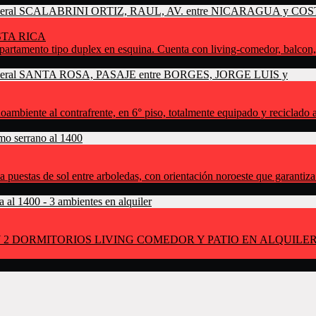
STA RICA
o duplex en esquina. Cuenta con living-comedor, balcon, cocina,
ontrafrente, en 6° piso, totalmente equipado y reciclado a nue
puestas de sol entre arboledas, con orientación noroeste que garantiza l
 2 DORMITORIOS LIVING COMEDOR Y PATIO EN ALQUILE