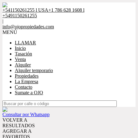
+541150261255 l USA+1 786 628 1608 l
+5491150261255
|
info@ojopropiedades.com
MENÚ
LLAMAR
Inicio
Tasación
Venta
Alquiler
Alquiler temporario
Propiedades
La Empresa
Contacto
Sumate a OJO
Consultar por Whatsapp
VOLVER A
RESULTADOS
AGREGAR A
FAVORITOS