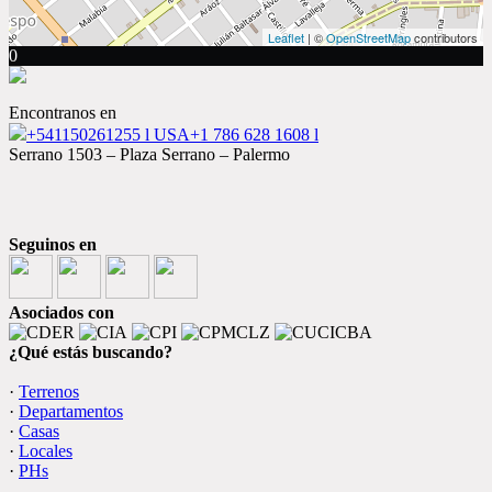
Leaflet
| ©
OpenStreetMap
contributors
0
Encontranos en
+541150261255 l USA+1 786 628 1608 l
Serrano 1503 – Plaza Serrano – Palermo
Seguinos en
Asociados con
¿Qué estás buscando?
·
Terrenos
·
Departamentos
·
Casas
·
Locales
·
PHs