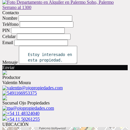
Contacto
Nombre
Teléfono
PIN
Celular
Email
Mensaje
Enviar
Productor
Valentin Moura
valentin@ojopropiedades.com
5491166953375
Sucursal Ojo Propiedades
rpa@ojopropiedades.com
+54 11 48324040
+54 11 50261255
UBICACIÓN