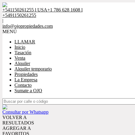
+541150261255 l USA+1 786 628 1608 l
+5491150261255
|
info@ojopropiedades.com
MENÚ
LLAMAR
Inicio
Tasación
Venta
Alquiler
Alquiler temporario
Propiedades
La Empresa
Contacto
Sumate a OJO
Consultar por Whatsapp
VOLVER A
RESULTADOS
AGREGAR A
FAVORITOS