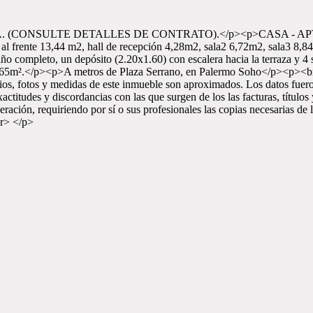
(CONSULTE DETALLES DE CONTRATO).</p><p>CASA - APTO TO
 al frente 13,44 m2, hall de recepción 4,28m2, sala2 6,72m2, sala3 8,8
o completo, un depósito (2.20x1.60) con escalera hacia la terraza y 4 s
aza de 65m².</p><p>A metros de Plaza Serrano, en Palermo Soho</p
cios, fotos y medidas de este inmueble son aproximados. Los datos fuero
xactitudes y discordancias con las que surgen de los las facturas, títulos
 operación, requiriendo por sí o sus profesionales las copias necesar
r> </p>