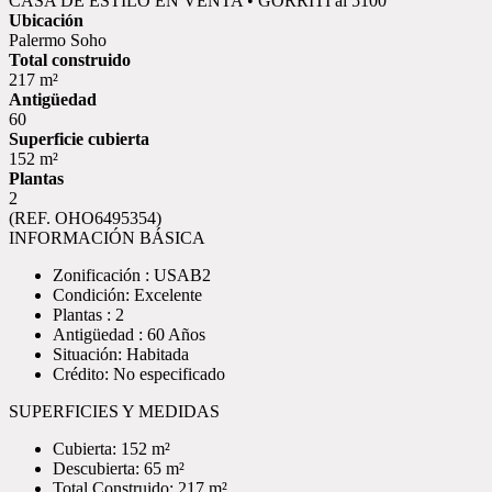
CASA DE ESTILO EN VENTA • GORRITI al 5100
Ubicación
Palermo Soho
Total construido
217 m²
Antigüedad
60
Superficie cubierta
152 m²
Plantas
2
(REF. OHO6495354)
INFORMACIÓN BÁSICA
Zonificación : USAB2
Condición: Excelente
Plantas : 2
Antigüedad : 60 Años
Situación: Habitada
Crédito: No especificado
SUPERFICIES Y MEDIDAS
Cubierta: 152 m²
Descubierta: 65 m²
Total Construido: 217 m²