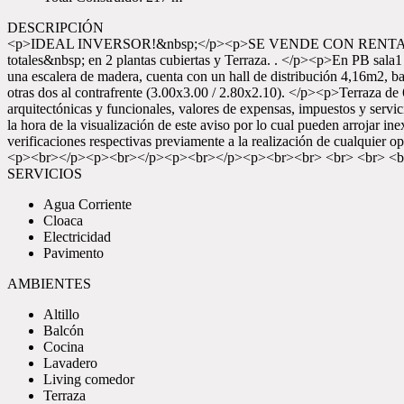
DESCRIPCIÓN
<p>IDEAL INVERSOR!&nbsp;</p><p>SE VENDE CON RENTA. 
totales&nbsp; en 2 plantas cubiertas y Terraza. . </p><p>En PB sala1
una escalera de madera, cuenta con un hall de distribución 4,16m2, bañ
otras dos al contrafrente (3.00x3.00 / 2.80x2.10). </p><p>Terr
arquitectónicas y funcionales, valores de expensas, impuestos y servi
la hora de la visualización de este aviso por lo cual pueden arrojar ine
verificaciones respectivas previamente a la realización de cualquier
<p><br></p><p><br></p><p><br></p><p><br><br> <br> <br> <b
SERVICIOS
Agua Corriente
Cloaca
Electricidad
Pavimento
AMBIENTES
Altillo
Balcón
Cocina
Lavadero
Living comedor
Terraza